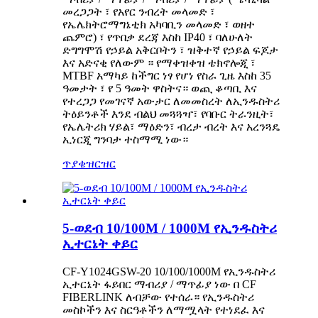
መረጋጋት ፣ የአየር ንብረት መላመድ ፣
የኤሌክትሮማግኔቲክ አካባቢን መላመድ ፣ ወዘተ
ጨምሮ) ፣ የጥበቃ ደረጃ እስከ IP40 ፣ ባለሁለት
ድግግሞሽ የኃይል አቅርቦትን ፣ ዝቅተኛ የኃይል ፍጆታ
እና አድናቂ የለውም ። የማቀዝቀዝ ቴክኖሎጂ ፣
MTBF አማካይ ከችግር ነፃ የሆነ የስራ ጊዜ እስከ 35
ዓመታት ፣ የ 5 ዓመት ዋስትና። ወጪ ቆጣቢ እና
የተረጋጋ የመገናኛ አውታር ለመመስረት ለኢንዱስትሪ
ትዕይንቶች እንደ ብልህ መጓጓዣ፣ የባቡር ትራንዚት፣
የኤሌትሪክ ሃይል፣ ማዕድን፣ ብረታ ብረት እና አረንጓዴ
ኢነርጂ ግንባታ ተስማሚ ነው።
ጥያቄ
ዝርዝር
5-ወደብ 10/100M / 1000M የኢንዱስትሪ
ኢተርኔት ቀይር
CF-Y1024GSW-20 10/100/1000M የኢንዱስትሪ
ኢተርኔት ፋይበር ማብሪያ / ማጥፊያ ነው በ CF
FIBERLINK ለብቻው የተሰራ። የኢንዱስትሪ
መስኮችን እና ስርዓቶችን ለማሟላት የተነደፈ እና