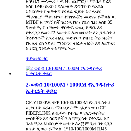
አካባቢን መላመድ ፣ ወዘተ. ጨምሮ) ፣ የጥበቃ ደረጃ
እስከ IP40 ድረስ ፣ ባለሁለት ድግግሞሽ የኃይል
አቅርቦትን ፣ ዝቅተኛ የኃይል ፍጆታ እና የአየር
ማራገቢያ ማቀዝቀዣ ቴክኖሎጂን መደገፍ ይችላል ። ,
MTBF አማካኝ ከችግር ነጻ የሆነ የስራ ጊዜ እስከ 35
ዓመታት, የ 5 ዓመት ዋስትና. ወጪ ቆጣቢ እና
የተረጋጋ የመገናኛ አውታር ለመመስረት ለኢንዱስትሪ
ትዕይንቶች እንደ ብልህ መጓጓዣ፣ የባቡር ትራንዚት፣
የኤሌትሪክ ሃይል፣ ማዕድን፣ ብረታ ብረት እና አረንጓዴ
ኢነርጂ ግንባታ ተስማሚ ነው።
ጥያቄ
ዝርዝር
2-ወደብ 10/100M / 1000M የኢንዱስትሪ
ኢተርኔት ቀይር
CF-Y1000W-SFP 10/100/1000M የኢንዱስትሪ
ኢተርኔት ፋይበር ማብሪያ / ማጥፊያ ነው በ CF
FIBERLINK ለብቻው የተሰራ። የኢንዱስትሪ
መስኮችን እና ስርዓቶችን ለማሟላት የተነደፈ እና
በአስቸጋሪ አካባቢዎች ውስጥ ለረጅም ጊዜ በተረጋጋ
ሁኔታ ሊሠራ ይችላል. 1*10/100/1000M RJ45