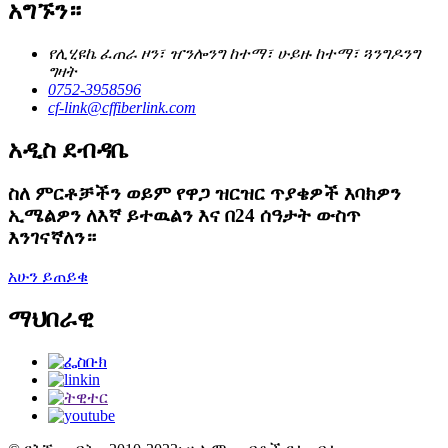
አግኙን።
የሊሂዩኬ ፈጠራ ዞን፣ ዠንሎንግ ከተማ፣ ሁይዙ ከተማ፣ ጓንግዶንግ
ግዛት
0752-3958596
cf-link@cffiberlink.com
አዲስ ደብዳቤ
ስለ ምርቶቻችን ወይም የዋጋ ዝርዝር ጥያቄዎች እባክዎን
ኢሜልዎን ለእኛ ይተዉልን እና በ24 ሰዓታት ውስጥ
እንገናኛለን።
አሁን ይጠይቁ
ማህበራዊ