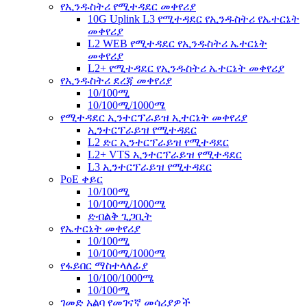
የኢንዱስትሪ የሚተዳደር መቀየሪያ
10G Uplink L3 የሚተዳደር የኢንዱስትሪ የኤተርኔት
መቀየሪያ
L2 WEB የሚተዳደር የኢንዱስትሪ ኤተርኔት
መቀየሪያ
L2+ የሚተዳደር የኢንዱስትሪ ኤተርኔት መቀየሪያ
የኢንዱስትሪ ደረጃ መቀየሪያ
10/100ሚ
10/100ሚ/1000ሜ
የሚተዳደር ኢንተርፕራይዝ ኢተርኔት መቀየሪያ
ኢንተርፕራይዝ የሚተዳደር
L2 ድር ኢንተርፕራይዝ የሚተዳደር
L2+ VTS ኢንተርፕራይዝ የሚተዳደር
L3 ኢንተርፕራይዝ የሚተዳደር
PoE ቀይር
10/100ሚ
10/100ሚ/1000ሜ
ድብልቅ ጊጋቢት
የኤተርኔት መቀየሪያ
10/100ሚ
10/100ሚ/1000ሜ
የፋይበር ማስተላለፊያ
10/100/1000ሜ
10/100ሚ
ገመድ አልባ የመገናኛ መሳሪያዎች