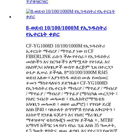
ጥያቄ
ዝርዝር
8-ወደብ 10/100/1000M የኢንዱስትሪ
የኤተርኔት ቀይር
CF-YG1008D 10/100/1000M የኢንዱስትሪ
ኢተርኔት ማብሪያ / ማጥፊያ ነው በ CF
FIBERLINK ራሱን ችሎ የተሰራ። የኢንዱስትሪ
መስኮችን እና ስርዓቶችን ለማሟላት የተነደፈ እና
በአስቸጋሪ አካባቢዎች ውስጥ ለረጅም ጊዜ በተረጋጋ
ሁኔታ ሊሠራ ይችላል. 8*10/100/1000M RJ45
ወደብ አለው። እያንዳንዱ ወደብ ሙሉ የመስመር
ተመን ማስተላለፍን ይደግፋል። CF-YG1008D
የኢንዱስትሪ የኤተርኔት ማብሪያ / ማጥፊያ / ማብሪያ
/ ማጥፊያ / ማብሪያ / ማጥፊያ (ሜካኒካል መረጋጋት ፣
የአየር ንብረት መላመድ ፣ የኤሌክትሮማግኔቲክ
አካባቢን መላመድ ፣ ወዘተ ጨምሮ) ፣ የጥበቃ ደረጃ
እስከ IP40 ፣ ባለሁለት ድግግሞሽ የኃይል አቅርቦትን ፣
አነስተኛ የኃይል ፍጆታን እና የአየር ማራገቢያ
ማቀዝቀዣ ቴክኖሎጂን መደገፍ ይችላል ። , MTBF
አማካኝ ከችግር ነጻ የሆነ የስራ ጊዜ እስከ 35 ዓመታት,
የ 5 ዓመት ዋስትና. ወጪ ቆጣቢ እና የተረጋጋ የመገናኛ