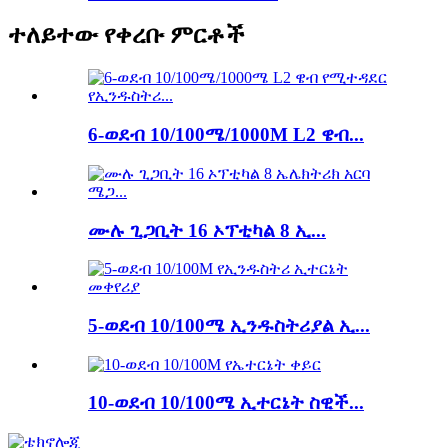
ተለይተው የቀረቡ ምርቶች
6-ወደብ 10/100ሜ/1000M L2 ዌብ...
ሙሉ ጊጋቢት 16 ኦፕቲካል 8 ኢ...
5-ወደብ 10/100ሜ ኢንዱስትሪያል ኢ...
10-ወደብ 10/100ሜ ኢተርኔት ስዊች...