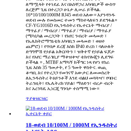
ለማሟላት የተነደፈ እና በአስቸጋሪ አካባቢዎች ውስጥ
ለረጅም ጊዜ በተረጋጋ ሁኔታ ሊሠራ ይችላል.
16*10/100/1000M RJ45 ወደብ አለው። እያንዳንዱ
ወደብ ሙሉ የመስመር ተመን ማስተላለፍን ይደግፋል።
CF-YG1016D የኢንዱስትሪ የኤተርኔት ማብሪያ /
ማጥፊያ / ማብሪያ / ማጥፊያ / ማብሪያ / ማጥፊያ
(ሜካኒካል መረጋጋት ፣ የአየር ንብረት መላመድ ፣
የኤሌክትሮማግኔቲክ አካባቢን መላመድ ፣ ወዘተ
ጨምሮ) ፣ የጥበቃ ደረጃ እስከ IP40 ድረስ ፣ ባለሁለት
ድግግሞሽ የኃይል አቅርቦትን ፣ ዝቅተኛ የኃይል ፍጆታ
እና የአየር ማራገቢያ ማቀዝቀዣ ቴክኖሎጂን ሊደግፍ
ይችላል ። , MTBF አማካኝ ከችግር ነጻ የሆነ የስራ
ጊዜ እስከ 35 ዓመታት, የ 5 ዓመት ዋስትና. ወጪ
ቆጣቢ እና የተረጋጋ የመገናኛ አውታር ለመመስረት
ለኢንዱስትሪ ትዕይንቶች እንደ ብልህ መጓጓዣ፣ የባቡር
ትራንዚት፣ የኤሌትሪክ ሃይል፣ ማዕድን፣ ብረታ ብረት
እና አረንጓዴ ኢነርጂ ግንባታ ተስማሚ ነው።
ጥያቄ
ዝርዝር
18-ወደብ 10/100M / 1000M የኢንዱስትሪ