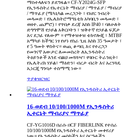
ማስተላለፍን ይደግፋል። CF-Y2024G-SFP
የኢንዱስትሪ የኤተርኔት ማብሪያ / ማጥፊያ / ማብሪያ
/ ማጥፊያ (ሜካኒካል መረጋጋት ፣ የአየር ንብረት
መላመድ ፣ የኤሌክትሮማግኔቲክ አካባቢን መላመድ ፣
ወዘተ. ጨምሮ) ፣ የጥበቃ ደረጃ እስከ IP40 ፣ ባለሁለት
ድግግሞሽ የኃይል አቅርቦትን ፣ ዝቅተኛ የኃይል ፍጆታ
እና ደጋፊ የለውም ። የማቀዝቀዝ ቴክኖሎጂ ፣ MTBF
አማካይ ከችግር ነፃ የሆነ የስራ ጊዜ እስከ 35 ዓመታት ፣
የ 5 ዓመት ዋስትና። ወጪ ቆጣቢ እና የተረጋጋ
የመገናኛ አውታር ለመመስረት ለኢንዱስትሪ
ትዕይንቶች እንደ ብልህ መጓጓዣ፣ የባቡር ትራንዚት፣
የኤሌትሪክ ሃይል፣ ማዕድን፣ ብረታ ብረት እና አረንጓዴ
ኢነርጂ ግንባታ ተስማሚ ነው።
ጥያቄ
ዝርዝር
16-ወደብ 10/100/1000M የኢንዱስትሪ
ኢተርኔት ማብሪያና ማጥፊያ
CF-YG1016D በራሱ በCF FIBERLINK የተሰራ
10/100/1000M የኢንዱስትሪ ኢተርኔት መቀየሪያ
ነው። የኢንዱስትሪ መስኮችን እና ስርዓቶችን