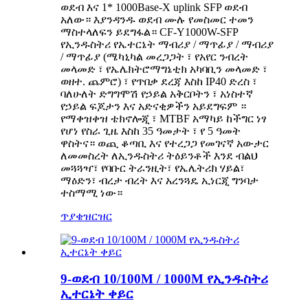
ወደብ እና 1* 1000Base-X uplink SFP ወደብ
አለው። እያንዳንዱ ወደብ ሙሉ የመስመር ተመን
ማስተላለፍን ይደግፋል። CF-Y1000W-SFP
የኢንዱስትሪ የኤተርኔት ማብሪያ / ማጥፊያ / ማብሪያ
/ ማጥፊያ (ሜካኒካል መረጋጋት ፣ የአየር ንብረት
መላመድ ፣ የኤሌክትሮማግኔቲክ አካባቢን መላመድ ፣
ወዘተ. ጨምሮ) ፣ የጥበቃ ደረጃ እስከ IP40 ድረስ ፣
ባለሁለት ድግግሞሽ የኃይል አቅርቦትን ፣ አነስተኛ
የኃይል ፍጆታን እና አድናቂዎችን አይደግፍም ።
የማቀዝቀዝ ቴክኖሎጂ ፣ MTBF አማካይ ከችግር ነፃ
የሆነ የስራ ጊዜ እስከ 35 ዓመታት ፣ የ 5 ዓመት
ዋስትና። ወጪ ቆጣቢ እና የተረጋጋ የመገናኛ አውታር
ለመመስረት ለኢንዱስትሪ ትዕይንቶች እንደ ብልህ
መጓጓዣ፣ የባቡር ትራንዚት፣ የኤሌትሪክ ሃይል፣
ማዕድን፣ ብረታ ብረት እና አረንጓዴ ኢነርጂ ግንባታ
ተስማሚ ነው።
ጥያቄ
ዝርዝር
9-ወደብ 10/100M / 1000M የኢንዱስትሪ
ኢተርኔት ቀይር