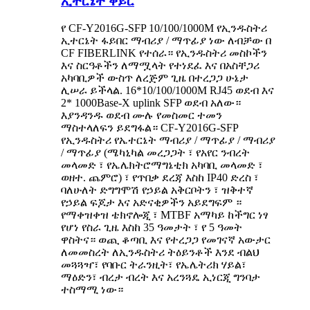
ኢተርኔት ቀይር
የ CF-Y2016G-SFP 10/100/1000M የኢንዱስትሪ
ኢተርኔት ፋይበር ማብሪያ / ማጥፊያ ነው ለብቻው በ
CF FIBERLINK የተሰራ። የኢንዱስትሪ መስኮችን
እና ስርዓቶችን ለማሟላት የተነደፈ እና በአስቸጋሪ
አካባቢዎች ውስጥ ለረጅም ጊዜ በተረጋጋ ሁኔታ
ሊሠራ ይችላል. 16*10/100/1000M RJ45 ወደብ እና
2* 1000Base-X uplink SFP ወደብ አለው።
እያንዳንዱ ወደብ ሙሉ የመስመር ተመን
ማስተላለፍን ይደግፋል። CF-Y2016G-SFP
የኢንዱስትሪ የኤተርኔት ማብሪያ / ማጥፊያ / ማብሪያ
/ ማጥፊያ (ሜካኒካል መረጋጋት ፣ የአየር ንብረት
መላመድ ፣ የኤሌክትሮማግኔቲክ አካባቢ መላመድ ፣
ወዘተ. ጨምሮ) ፣ የጥበቃ ደረጃ እስከ IP40 ድረስ ፣
ባለሁለት ድግግሞሽ የኃይል አቅርቦትን ፣ ዝቅተኛ
የኃይል ፍጆታ እና አድናቂዎችን አይደግፍም ።
የማቀዝቀዝ ቴክኖሎጂ ፣ MTBF አማካይ ከችግር ነፃ
የሆነ የስራ ጊዜ እስከ 35 ዓመታት ፣ የ 5 ዓመት
ዋስትና። ወጪ ቆጣቢ እና የተረጋጋ የመገናኛ አውታር
ለመመስረት ለኢንዱስትሪ ትዕይንቶች እንደ ብልህ
መጓጓዣ፣ የባቡር ትራንዚት፣ የኤሌትሪክ ሃይል፣
ማዕድን፣ ብረታ ብረት እና አረንጓዴ ኢነርጂ ግንባታ
ተስማሚ ነው።