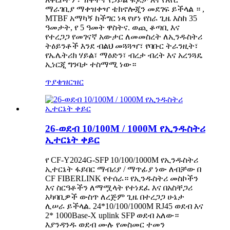
ማራገቢያ ማቀዝቀዣ ቴክኖሎጂን መደገፍ ይችላል ። ,
MTBF አማካኝ ከችግር ነጻ የሆነ የስራ ጊዜ እስከ 35
ዓመታት, የ 5 ዓመት ዋስትና. ወጪ ቆጣቢ እና
የተረጋጋ የመገናኛ አውታር ለመመስረት ለኢንዱስትሪ
ትዕይንቶች እንደ ብልህ መጓጓዣ፣ የባቡር ትራንዚት፣
የኤሌትሪክ ሃይል፣ ማዕድን፣ ብረታ ብረት እና አረንጓዴ
ኢነርጂ ግንባታ ተስማሚ ነው።
ጥያቄ
ዝርዝር
26-ወደብ 10/100M / 1000M የኢንዱስትሪ
ኢተርኔት ቀይር
የ CF-Y2024G-SFP 10/100/1000M የኢንዱስትሪ
ኢተርኔት ፋይበር ማብሪያ / ማጥፊያ ነው ለብቻው በ
CF FIBERLINK የተሰራ። የኢንዱስትሪ መስኮችን
እና ስርዓቶችን ለማሟላት የተነደፈ እና በአስቸጋሪ
አካባቢዎች ውስጥ ለረጅም ጊዜ በተረጋጋ ሁኔታ
ሊሠራ ይችላል. 24*10/100/1000M RJ45 ወደብ እና
2* 1000Base-X uplink SFP ወደብ አለው።
እያንዳንዱ ወደብ ሙሉ የመስመር ተመን