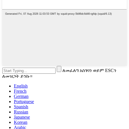
ለመፈለግ አስገባን ወይም ESCን
ለመዝጋት ይንኩ።
English
French
German
Portuguese
Spanish
Russian
Japanese
Korean
Arabic