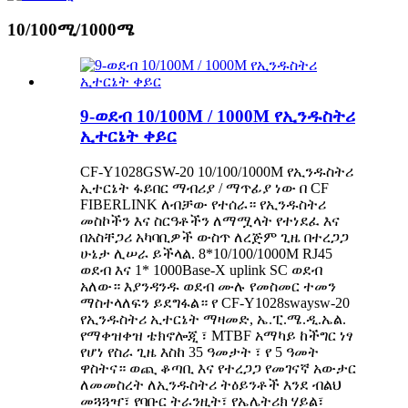
10/100ሚ/1000ሜ
9-ወደብ 10/100M / 1000M የኢንዱስትሪ
ኢተርኔት ቀይር
CF-Y1028GSW-20 10/100/1000M የኢንዱስትሪ
ኢተርኔት ፋይበር ማብሪያ / ማጥፊያ ነው በ CF
FIBERLINK ለብቻው የተሰራ። የኢንዱስትሪ
መስኮችን እና ስርዓቶችን ለማሟላት የተነደፈ እና
በአስቸጋሪ አካባቢዎች ውስጥ ለረጅም ጊዜ በተረጋጋ
ሁኔታ ሊሠራ ይችላል. 8*10/100/1000M RJ45
ወደብ እና 1* 1000Base-X uplink SC ወደብ
አለው። እያንዳንዱ ወደብ ሙሉ የመስመር ተመን
ማስተላለፍን ይደግፋል። የ CF-Y1028swaysw-20
የኢንዱስትሪ ኢተርኔት ማዛመድ, ኤ.ፒ.ሜ.ዲ.ኤል.
የማቀዝቀዝ ቴክኖሎጂ ፣ MTBF አማካይ ከችግር ነፃ
የሆነ የስራ ጊዜ እስከ 35 ዓመታት ፣ የ 5 ዓመት
ዋስትና። ወጪ ቆጣቢ እና የተረጋጋ የመገናኛ አውታር
ለመመስረት ለኢንዱስትሪ ትዕይንቶች እንደ ብልህ
መጓጓዣ፣ የባቡር ትራንዚት፣ የኤሌትሪክ ሃይል፣