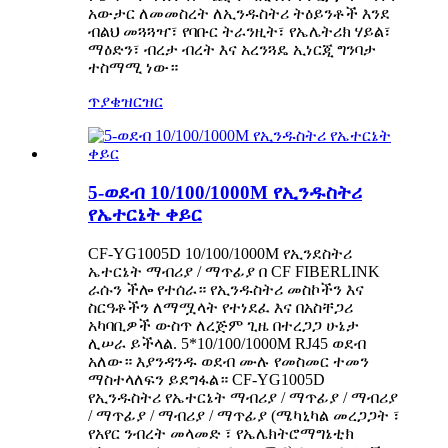
አውታር ለመመስረት ለኢንዱስትሪ ትዕይንቶች እንደ
ብልህ መጓጓዣ፣ የባቡር ትራንዚት፣ የኤሌትሪክ ሃይል፣
ማዕድን፣ ብረታ ብረት እና አረንጓዴ ኢነርጂ ግንባታ
ተስማሚ ነው።
ጥያቄ
ዝርዝር
5-ወደብ 10/100/1000M የኢንዱስትሪ
የኤተርኔት ቀይር
CF-YG1005D 10/100/1000M የኢንደስትሪ
ኤተርኔት ማብሪያ / ማጥፊያ በ CF FIBERLINK
ራሱን ችሎ የተሰራ። የኢንዱስትሪ መስኮችን እና
ስርዓቶችን ለማሟላት የተነደፈ እና በአስቸጋሪ
አካባቢዎች ውስጥ ለረጅም ጊዜ በተረጋጋ ሁኔታ
ሊሠራ ይችላል. 5*10/100/1000M RJ45 ወደብ
አለው። እያንዳንዱ ወደብ ሙሉ የመስመር ተመን
ማስተላለፍን ይደግፋል። CF-YG1005D
የኢንዱስትሪ የኤተርኔት ማብሪያ / ማጥፊያ / ማብሪያ
/ ማጥፊያ / ማብሪያ / ማጥፊያ (ሜካኒካል መረጋጋት ፣
የአየር ንብረት መላመድ ፣ የኤሌክትሮማግኔቲክ