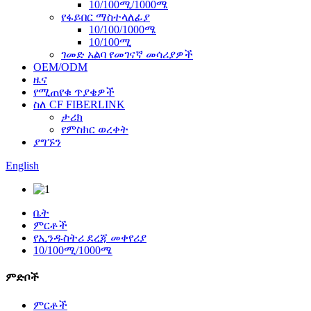
10/100ሚ/1000ሜ
የፋይበር ማስተላለፊያ
10/100/1000ሜ
10/100ሚ
ገመድ አልባ የመገናኛ መሳሪያዎች
OEM/ODM
ዜና
የሚጠየቁ ጥያቄዎች
ስለ CF FIBERLINK
ታሪክ
የምስክር ወረቀት
ያግኙን
English
ቤት
ምርቶች
የኢንዱስትሪ ደረጃ መቀየሪያ
10/100ሚ/1000ሜ
ምድቦች
ምርቶች