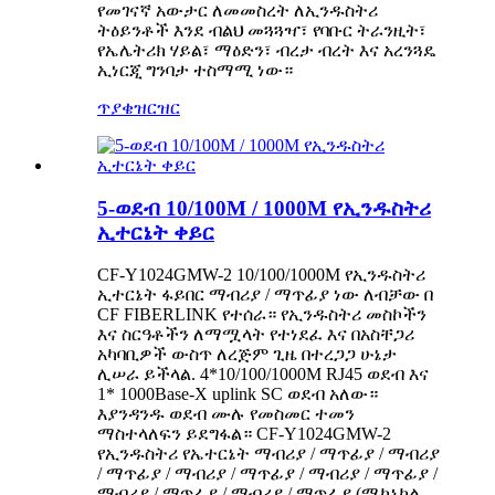
የመገናኛ አውታር ለመመስረት ለኢንዱስትሪ
ትዕይንቶች እንደ ብልህ መጓጓዣ፣ የባቡር ትራንዚት፣
የኤሌትሪክ ሃይል፣ ማዕድን፣ ብረታ ብረት እና አረንጓዴ
ኢነርጂ ግንባታ ተስማሚ ነው።
ጥያቄ
ዝርዝር
5-ወደብ 10/100M / 1000M የኢንዱስትሪ
ኢተርኔት ቀይር
CF-Y1024GMW-2 10/100/1000M የኢንዱስትሪ
ኢተርኔት ፋይበር ማብሪያ / ማጥፊያ ነው ለብቻው በ
CF FIBERLINK የተሰራ። የኢንዱስትሪ መስኮችን
እና ስርዓቶችን ለማሟላት የተነደፈ እና በአስቸጋሪ
አካባቢዎች ውስጥ ለረጅም ጊዜ በተረጋጋ ሁኔታ
ሊሠራ ይችላል. 4*10/100/1000M RJ45 ወደብ እና
1* 1000Base-X uplink SC ወደብ አለው።
እያንዳንዱ ወደብ ሙሉ የመስመር ተመን
ማስተላለፍን ይደግፋል። CF-Y1024GMW-2
የኢንዱስትሪ የኤተርኔት ማብሪያ / ማጥፊያ / ማብሪያ
/ ማጥፊያ / ማብሪያ / ማጥፊያ / ማብሪያ / ማጥፊያ /
ማብሪያ / ማጥፊያ / ማብሪያ / ማጥፊያ (ሜካኒካል