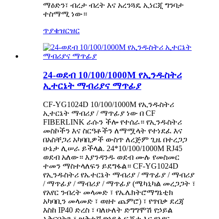
ማዕድን፣ ብረታ ብረት እና አረንጓዴ ኢነርጂ ግንባታ
ተስማሚ ነው።
ጥያቄ
ዝርዝር
24-ወደብ 10/100/1000M የኢንዱስትሪ
ኢተርኔት ማብሪያና ማጥፊያ
CF-YG1024D 10/100/1000M የኢንዱስትሪ
ኢተርኔት ማብሪያ / ማጥፊያ ነው በ CF
FIBERLINK ራሱን ችሎ የተሰራ። የኢንዱስትሪ
መስኮችን እና ስርዓቶችን ለማሟላት የተነደፈ እና
በአስቸጋሪ አካባቢዎች ውስጥ ለረጅም ጊዜ በተረጋጋ
ሁኔታ ሊሠራ ይችላል. 24*10/100/1000M RJ45
ወደብ አለው። እያንዳንዱ ወደብ ሙሉ የመስመር
ተመን ማስተላለፍን ይደግፋል። CF-YG1024D
የኢንዱስትሪ የኤተርኔት ማብሪያ / ማጥፊያ / ማብሪያ
/ ማጥፊያ / ማብሪያ / ማጥፊያ (ሜካኒካል መረጋጋት ፣
የአየር ንብረት መላመድ ፣ የኤሌክትሮማግኔቲክ
አካባቢን መላመድ ፣ ወዘተ ጨምሮ) ፣ የጥበቃ ደረጃ
እስከ IP40 ድረስ ፣ ባለሁለት ድግግሞሽ የኃይል
አቅርቦትን ፣ ዝቅተኛ የኃይል ፍጆታ እና የአየር