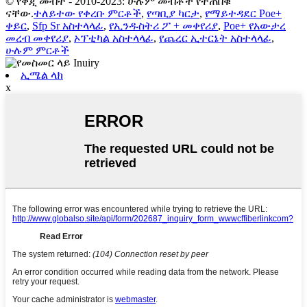
© የቅጂ መብት - 2010-2023: ሁሉም መብቶች የተጠበቁ
ናቸው.
ተለይተው የቀረቡ ምርቶች
,
የጣቢያ ካርታ
,
የማይተዳደር Poe+
ቀይር
,
Sfp Sr አስተላላፊ
,
የኢንዱስትሪ ፖ + መቀየሪያ
,
Poe+ የአውታረ
መረብ መቀየሪያ
,
ኦፕቲካል አስተላላፊ
,
የጨረር ኢተርኔት አስተላላፊ
,
ሁሉም ምርቶች
ኢሜል ላክ
x