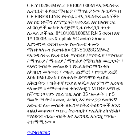
CF-Y1028GMW-2 10/100/1000M የኢንዱስትሪ
ኢተርኔት ፋይበር ማብሪያ / ማጥፊያ ነው ለብቻው በ
CF FIBERLINK የተሰራ። የኢንዱስትሪ መስኮችን
እና ስርዓቶችን ለማሟላት የተነደፈ እና በአስቸጋሪ
አካባቢዎች ውስጥ ለረጅም ጊዜ በተረጋጋ ሁኔታ
ሊሠራ ይችላል. 8*10/100/1000M RJ45 ወደብ እና
1* 1000Base-X uplink SC ወደብ አለው።
እያንዳንዱ ወደብ ሙሉ የመስመር ተመን
ማስተላለፍን ይደግፋል። CF-Y1028GMW-2
የኢንዱስትሪ የኤተርኔት ማብሪያ / ማጥፊያ / ማብሪያ
/ ማጥፊያ / ማብሪያ / ማጥፊያ (ሜካኒካል መረጋጋት ፣
የአየር ንብረት መላመድ ፣ የኤሌክትሮማግኔቲክ
አካባቢን መላመድ ፣ ወዘተ. ጨምሮ) ፣ የጥበቃ ደረጃ
እስከ IP40 ድረስ ፣ ባለሁለት ድግግሞሽ የኃይል
አቅርቦትን ፣ ዝቅተኛ የኃይል ፍጆታ እና ምንም አድናቂ
የለውም ። የማቀዝቀዝ ቴክኖሎጂ ፣ MTBF አማካይ
ከችግር ነፃ የሆነ የስራ ጊዜ እስከ 35 ዓመታት ፣ የ 5
ዓመት ዋስትና። ወጪ ቆጣቢ እና የተረጋጋ የመገናኛ
አውታር ለመመስረት ለኢንዱስትሪ ትዕይንቶች እንደ
ብልህ መጓጓዣ፣ የባቡር ትራንዚት፣ የኤሌትሪክ ሃይል፣
ማዕድን፣ ብረታ ብረት እና አረንጓዴ ኢነርጂ ግንባታ
ተስማሚ ነው።
ጥያቄ
ዝርዝር