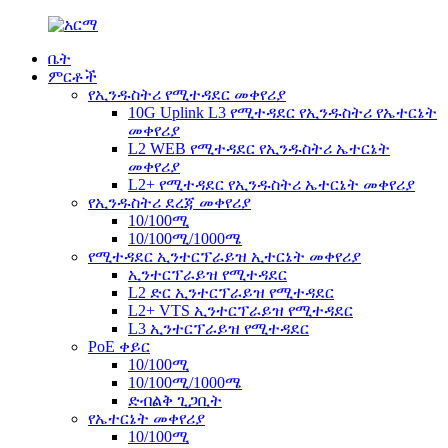
ቤት
ምርቶች
የኢንዱስትሪ የሚተዳደር መቀየሪያ
10G Uplink L3 የሚተዳደር የኢንዱስትሪ የኤተርኔት
መቀየሪያ
L2 WEB የሚተዳደር የኢንዱስትሪ ኤተርኔት
መቀየሪያ
L2+ የሚተዳደር የኢንዱስትሪ ኤተርኔት መቀየሪያ
የኢንዱስትሪ ደረጃ መቀየሪያ
10/100ሚ
10/100ሚ/1000ሜ
የሚተዳደር ኢንተርፕራይዝ ኢተርኔት መቀየሪያ
ኢንተርፕራይዝ የሚተዳደር
L2 ድር ኢንተርፕራይዝ የሚተዳደር
L2+ VTS ኢንተርፕራይዝ የሚተዳደር
L3 ኢንተርፕራይዝ የሚተዳደር
PoE ቀይር
10/100ሚ
10/100ሚ/1000ሜ
ድብልቅ ጊጋቢት
የኤተርኔት መቀየሪያ
10/100ሚ