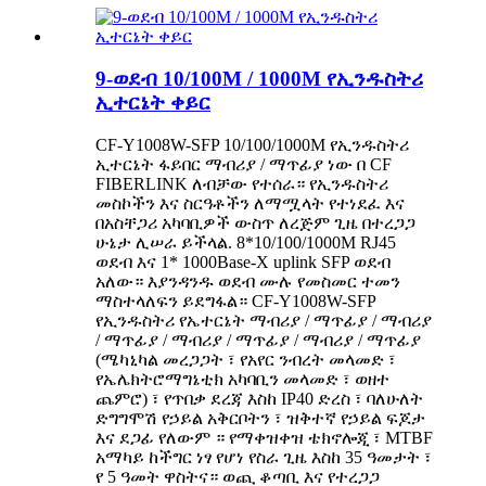
9-ወደብ 10/100M / 1000M የኢንዱስትሪ
ኢተርኔት ቀይር
CF-Y1008W-SFP 10/100/1000M የኢንዱስትሪ
ኢተርኔት ፋይበር ማብሪያ / ማጥፊያ ነው በ CF
FIBERLINK ለብቻው የተሰራ። የኢንዱስትሪ
መስኮችን እና ስርዓቶችን ለማሟላት የተነደፈ እና
በአስቸጋሪ አካባቢዎች ውስጥ ለረጅም ጊዜ በተረጋጋ
ሁኔታ ሊሠራ ይችላል. 8*10/100/1000M RJ45
ወደብ እና 1* 1000Base-X uplink SFP ወደብ
አለው። እያንዳንዱ ወደብ ሙሉ የመስመር ተመን
ማስተላለፍን ይደግፋል። CF-Y1008W-SFP
የኢንዱስትሪ የኤተርኔት ማብሪያ / ማጥፊያ / ማብሪያ
/ ማጥፊያ / ማብሪያ / ማጥፊያ / ማብሪያ / ማጥፊያ
(ሜካኒካል መረጋጋት ፣ የአየር ንብረት መላመድ ፣
የኤሌክትሮማግኔቲክ አካባቢን መላመድ ፣ ወዘተ
ጨምሮ) ፣ የጥበቃ ደረጃ እስከ IP40 ድረስ ፣ ባለሁለት
ድግግሞሽ የኃይል አቅርቦትን ፣ ዝቅተኛ የኃይል ፍጆታ
እና ደጋፊ የለውም ። የማቀዝቀዝ ቴክኖሎጂ ፣ MTBF
አማካይ ከችግር ነፃ የሆነ የስራ ጊዜ እስከ 35 ዓመታት ፣
የ 5 ዓመት ዋስትና። ወጪ ቆጣቢ እና የተረጋጋ