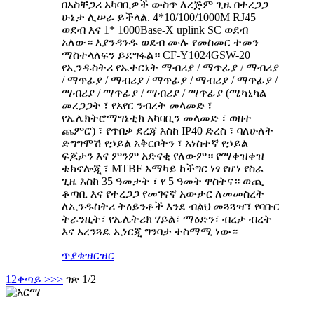
በአስቸጋሪ አካባቢዎች ውስጥ ለረጅም ጊዜ በተረጋጋ
ሁኔታ ሊሠራ ይችላል. 4*10/100/1000M RJ45
ወደብ እና 1* 1000Base-X uplink SC ወደብ
አለው። እያንዳንዱ ወደብ ሙሉ የመስመር ተመን
ማስተላለፍን ይደግፋል። CF-Y1024GSW-20
የኢንዱስትሪ የኤተርኔት ማብሪያ / ማጥፊያ / ማብሪያ
/ ማጥፊያ / ማብሪያ / ማጥፊያ / ማብሪያ / ማጥፊያ /
ማብሪያ / ማጥፊያ / ማብሪያ / ማጥፊያ (ሜካኒካል
መረጋጋት ፣ የአየር ንብረት መላመድ ፣
የኤሌክትሮማግኔቲክ አካባቢን መላመድ ፣ ወዘተ
ጨምሮ) ፣ የጥበቃ ደረጃ እስከ IP40 ድረስ ፣ ባለሁለት
ድግግሞሽ የኃይል አቅርቦትን ፣ አነስተኛ የኃይል
ፍጆታን እና ምንም አድናቂ የለውም። የማቀዝቀዝ
ቴክኖሎጂ ፣ MTBF አማካይ ከችግር ነፃ የሆነ የስራ
ጊዜ እስከ 35 ዓመታት ፣ የ 5 ዓመት ዋስትና። ወጪ
ቆጣቢ እና የተረጋጋ የመገናኛ አውታር ለመመስረት
ለኢንዱስትሪ ትዕይንቶች እንደ ብልህ መጓጓዣ፣ የባቡር
ትራንዚት፣ የኤሌትሪክ ሃይል፣ ማዕድን፣ ብረታ ብረት
እና አረንጓዴ ኢነርጂ ግንባታ ተስማሚ ነው።
ጥያቄ
ዝርዝር
1
2
ቀጣይ >
>>
ገጽ 1/2