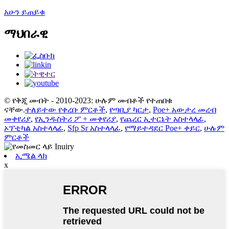
አሁን ይጠይቁ
ማህበራዊ
© የቅጂ መብት - 2010-2023: ሁሉም መብቶች የተጠበቁ
ናቸው.
ተለይተው የቀረቡ ምርቶች
,
የጣቢያ ካርታ
,
Poe+ አውታረ መረብ
መቀየሪያ
,
የኢንዱስትሪ ፖ + መቀየሪያ
,
የጨረር ኢተርኔት አስተላላፊ
,
ኦፕቲካል አስተላላፊ
,
Sfp Sr አስተላላፊ
,
የማይተዳደር Poe+ ቀይር
,
ሁሉም
ምርቶች
ኢሜል ላክ
x