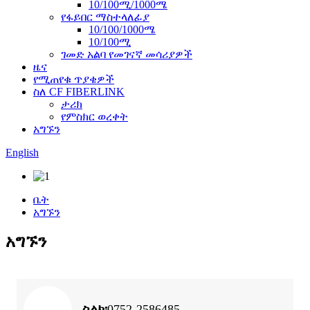
10/100ሚ/1000ሜ
የፋይበር ማስተላለፊያ
10/100/1000ሜ
10/100ሚ
ገመድ አልባ የመገናኛ መሳሪያዎች
ዜና
የሚጠየቁ ጥያቄዎች
ስለ CF FIBERLINK
ታሪክ
የምስክር ወረቀት
አግኙን
English
ቤት
አግኙን
አግኙን
ስልክ፡
0752-2586485