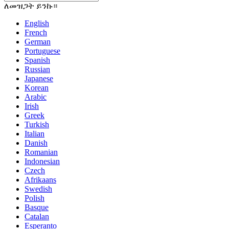
ለመዝጋት ይንኩ።
English
French
German
Portuguese
Spanish
Russian
Japanese
Korean
Arabic
Irish
Greek
Turkish
Italian
Danish
Romanian
Indonesian
Czech
Afrikaans
Swedish
Polish
Basque
Catalan
Esperanto