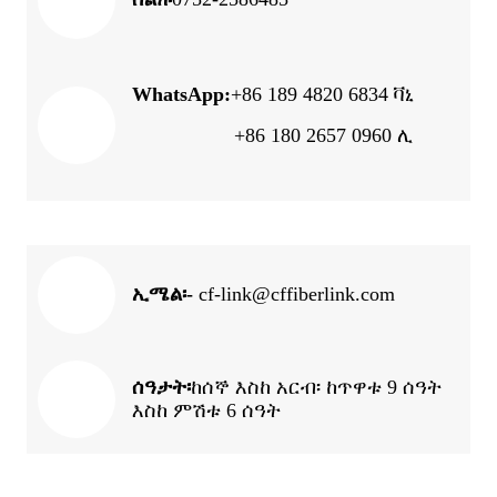
WhatsApp:
+86 189 4820 6834 ቫኒ
+86 180 2657 0960 ሊ
ኢሜል፡-
cf-link@cffiberlink.com
ሰዓታት፡
ከሰኞ እስከ አርብ፡ ከጥዋቱ 9 ሰዓት
እስከ ምሽቱ 6 ሰዓት