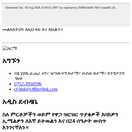
መልእክትህን እዚህ ጻፍ እና ላኩልን።
አግኙን
የሊሂዩኬ ፈጠራ ዞን፣ ዠንሎንግ ከተማ፣ ሁይዙ ከተማ፣ ጓንግዶንግ
ግዛት
0752-3958596
cf-link@cffiberlink.com
አዲስ ደብዳቤ
ስለ ምርቶቻችን ወይም የዋጋ ዝርዝር ጥያቄዎች እባክዎን
ኢሜልዎን ለእኛ ይተዉልን እና በ24 ሰዓታት ውስጥ
እንገናኛለን።