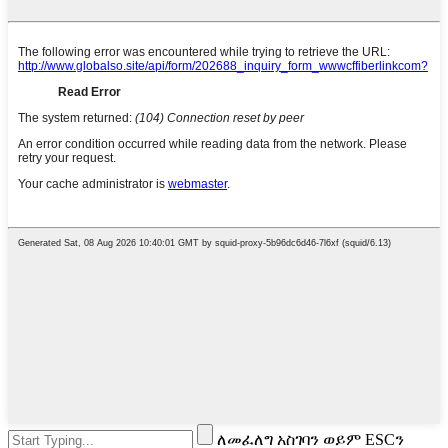
ለመፈለግ አስገባን ወይም ESCን