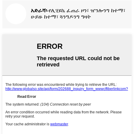
አድራሻ፡-
የሊሂዩኬ ፈጠራ ዞን፣ ዠንሎንግ ከተማ፣
ሁይዙ ከተማ፣ ጓንግዶንግ ግዛት