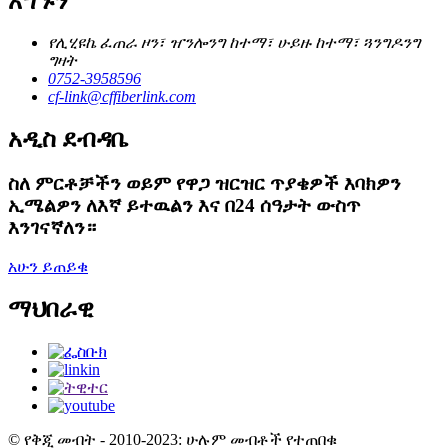
አግኙን
የሊሂዩኬ ፈጠራ ዞን፣ ዠንሎንግ ከተማ፣ ሁይዙ ከተማ፣ ጓንግዶንግ
ግዛት
0752-3958596
cf-link@cffiberlink.com
አዲስ ደብዳቤ
ስለ ምርቶቻችን ወይም የዋጋ ዝርዝር ጥያቄዎች እባክዎን
ኢሜልዎን ለእኛ ይተዉልን እና በ24 ሰዓታት ውስጥ
እንገናኛለን።
አሁን ይጠይቁ
ማህበራዊ
© የቅጂ መብት - 2010-2023: ሁሉም መብቶች የተጠበቁ