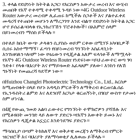
3. ቀላል የደህንነት ክትትል አጋር፡ የእርስዎን አውታረ መረብ እና ውሂብ
መጠበቅ የእኛ ተቀዳሚ ተቀዳሚ ጉዳይ ነው።4G Outdoor Wireless
Router አውታረ መረብዎ ሊፈጠሩ ከሚችሉ ስጋቶች እና ያልተፈቀደ
መዳረሻ የተጠበቀ መሆኑን ለማረጋገጥ እንደ ብልጥ የደህንነት ክትትል አጋር
ሆኖ ይሰራል።በላቁ የኢንክሪፕሽን ፕሮቶኮሎች፣ በአእምሮ ሰላም
በይነመረብን ማሰስ ይችላሉ።
በተለይ ከቤት ውጭ ታላቁን ሲያስሱ ወይም ርቀው በሚገኙ አካባቢዎች
ሲሰሩ አስተማማኝ፣ ፈጣን የበይነመረብ ግንኙነት አስፈላጊነት
እንገነዘባለን።ለዛም ነው የዛሬውን የዲጂታል አለም ፍላጎቶች ለማሟላት
የእኛን 4G Outdoor Wireless Router የነደፍነው።ይህ ራውተር ወጣ ገባ
ንድፉ፣ የላቁ ባህሪያት እና የማይዛመድ አፈጻጸም ያለው፣ እንከን የለሽ
ግኑኝነት የመጨረሻ ጓደኛዎ ነው።
በHuizhou Changfei Photoelectric Technology Co., Ltd., እርስዎ
ከሚጠብቁት በላይ የሆኑ አዳዲስ ምርቶችን ለማቅረብ ቆርጠናል.ሰፊ
የኢንዱስትሪ ልምድ እና ለደንበኛ እርካታ ቁርጠኝነት, በገበያ ውስጥ የታመነ
ስም ሆነናል.
በ4ጂ የውጪ ገመድ አልባ ራውተር የግንኙነት ተሞክሮዎን ያሻሽሉ እና
በሚቆዩበት መንገድ ላይ ለውጥ ያድርጉ።የእኛን እውቀት ይመኑ እና
የእርስዎን ዲጂታል አኗኗር እንድንደግፍ ያድርጉ።
ማሳሰቢያ፡ በጣም ትክክለኛ እና ወቅታዊ መረጃን ለማቅረብ የምርት
ዝርዝሮች እና ባህሪያት ያለማሳወቂያ ሊለወጡ ይችላሉ።