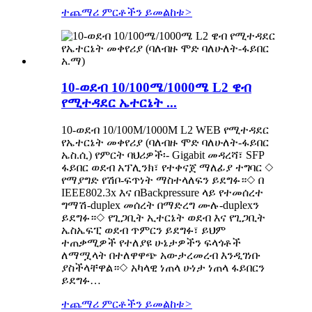
ተጨማሪ ምርቶችን ይመልከቱ
>
10-ወደብ 10/100ሜ/1000ሜ L2 ዌብ
የሚተዳደር ኤተርኔት ...
10-ወደብ 10/100M/1000M L2 WEB የሚተዳደር
የኤተርኔት መቀየሪያ (ባለብዙ ሞድ ባለሁለት-ፋይበር
ኤስ.ሲ) የምርት ባህሪዎች፡- Gigabit መዳረሻ፣ SFP
ፋይበር ወደብ አፕሊንክ፣ የተቀናጀ ማለፊያ ተግባር ◇
የማያግድ የሽቦ-ፍጥነት ማስተላለፍን ይደግፉ።◇ በ
IEEE802.3x እና በBackpressure ላይ የተመሰረተ
ግማሽ-duplex መሰረት በማድረግ ሙሉ-duplexን
ይደግፉ።◇ የጊጋቢት ኢተርኔት ወደብ እና የጊጋቢት
ኤስኤፍፒ ወደብ ጥምርን ይደግፉ፣ ይህም
ተጠቃሚዎች የተለያዩ ሁኔታዎችን ፍላጎቶች
ለማሟላት በተለዋዋጭ አውታረመረብ እንዲገነቡ
ያስችላቸዋል።◇ አካላዊ ነጠላ ሁነታ ነጠላ ፋይበርን
ይደግፉ…
ተጨማሪ ምርቶችን ይመልከቱ
>