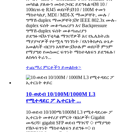
መካከል ያለውን መስተጋብር ይደግፋል።Ø8 10 /
100ቤዝ-ቲ RJ45 ወደቦች;Ø10 / 100M ተመን
ማስተካከያ, MDI / MDI-X ማመቻቸት, ሙሉ /
ግማሽ-duplex ማመቻቸት;Øየ IEEE 802.3x ሙሉ-
duplex ፍሰት መቆጣጠሪያን እና Backpressure
ግማሽ-duplex ፍሰት መቆጣጠሪያን
ይደግፉ።Øኦፕቲካል ማገናኛዎች እና የኤሌክትሪክ
ማያያዣዎች የተሟላ ግንኙነት / የእንቅስቃሴ ሁኔታ
አመልካች ብርሃን አላቸው;Øሁሉም ወደቦች ምንም
የማያግድ የመስመር ፍጥነት ማስተላለፍን ይደግፋሉ፣
ለስላሳ ትራን...
ተጨማሪ ምርቶችን ይመልከቱ
>
10-ወደብ 10/100M/1000M L3
የሚተዳደር ፖ ኤተርኔት ...
10-ወደብ 10/100ሜ/1000M L3 የሚተዳደረው ፖ
ኢተርኔት መቀየሪያ የምርት ባህሪዎች፡ Gigabit
መዳረሻ፣ gigabit SFP ወደብ ማገናኛ ◇ የማያግድ
የሽቦ-ፍጥነት ማስተላለፍን ይደግፉ።◇ በ