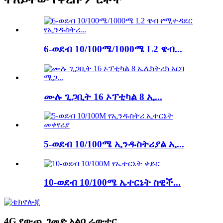
6-ወደብ 10/100ሜ/1000ሜ L2 ዌብ...
ሙሉ ጊጋቢት 16 ኦፕቲካል 8 ኢ...
5-ወደብ 10/100ሜ ኢንዱስትሪያል ኢ...
10-ወደብ 10/100ሜ ኤተርኔት ስዊች...
4G የውጪ ገመድ አልባ ራውተር