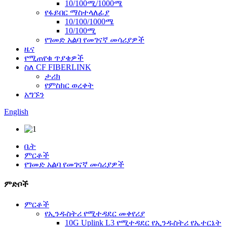
10/100ሚ/1000ሜ
የፋይበር ማስተላለፊያ
10/100/1000ሜ
10/100ሚ
የገመድ አልባ የመገናኛ መሳሪያዎች
ዜና
የሚጠየቁ ጥያቄዎች
ስለ CF FIBERLINK
ታሪክ
የምስክር ወረቀት
አግኙን
English
ቤት
ምርቶች
የገመድ አልባ የመገናኛ መሳሪያዎች
ምድቦች
ምርቶች
የኢንዱስትሪ የሚተዳደር መቀየሪያ
10G Uplink L3 የሚተዳደር የኢንዱስትሪ የኤተርኔት