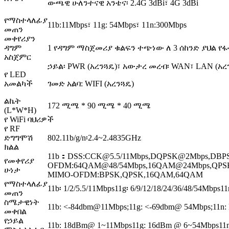
ውጫዊ ሁለንተናዊ አንቴና፡ 2.4G 3dBi፣ 4G 3dBi
የማስተላለፊያ
11b:11Mbps፣ 11g: 54Mbps፣ 11n:300Mbps
መጠን
መቀየሪያን
ዳግም
1 የዳግም ማስጀመሪያ ቁልፍን ተጭነው ለ 3 ሰከንድ ያህል 
አስጀምር
ኃይል፡ PWR (አረንጓዴ)፣ አውታረ መረብ፡ WAN፣ LAN (አረንጓ
የ LED
አመልካች
ገመድ አልባ: WIFI (አረንጓዴ)
ልኬት
172 ሚሜ * 90 ሚሜ * 40 ሚሜ
(L*W*H)
የ WiFi ባህሪዎች
የ RF
ድግግሞሽ
802.11b/g/n፡2.4~2.4835GHz
ክልል
11b：DSS:CCK@5.5/11Mbps,DQPSK@2Mbps,DB
የመቀየሪያ
OFDM:64QAM@48/54Mbps,16QAM@24Mbps,QPSK
ሁነታ
MIMO-OFDM:BPSK,QPSK,16QAM,64QAM
የማስተላለፊያ
11b፡ 1/2/5.5/11Mbps11g፡ 6/9/12/18/24/36/48/54Mbps1
መጠን
ስሜታዊነት
11b: <-84dbm@11Mbps;11g: <-69dbm@ 54Mbps;11n
መቀበል
የኃይል
11b: 18dBm@ 1~11Mbps11g: 16dBm @ 6~54Mbps1