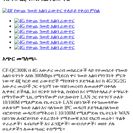
አጭር መግለጫ፡-
CF-QC300K በ 4G አውታረ መረብ መስፈርቶች ላይ የተመሰረተ የገመድ
አልባ ፍጥነት እስከ 300Mbps የሚደርስ ዋና ገመድ አልባ የግንኙነት ምርት
ነው።የ 4ጂ ካርድ ወደ ራውተሮች ማስገባትን ይደግፋል እና ከ 4G/3G/2G
አውታረ መረቦች ጋር ተኳሃኝ ነው።በይነመረብን ለመጠቀም በቀላሉ
ሊዋቀር ይችላል, እና የርቀት ክትትል, ስብስብ እና የማስተላለፊያ ተግባራት
በማንኛውም ጊዜ, በማንኛውም ቦታ;ከውስጥ LAN ጋር የተገናኘ ሁለት
10/100M የሚለምደዉ የኤተርኔት LAN በይነገጾች የተገጠመላቸው
ሁለቱንም ገመድ አልባ እና ባለገመድ IPC መዳረሻ ይደግፋል;ባለገመድ
ብሮድባንድ መዳረሻ በማቅረብ 1 10/100M የሚለምደዉ የኤተርኔት WAN
በይነገጽ.ለብሮድባንድ ተደራሽነት የማይመቹ እንደ የእርሻ መሬት፣ ጥልቅ
ተራራዎች፣ ፋብሪካዎች እና ፈንጂዎች፣ ውብ ቦታዎች፣ ወዘተ ያሉ
ሁኔታዎችን ለመቆጣጠር ተስማሚ።