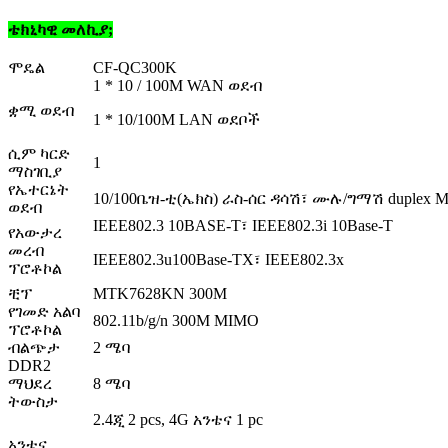
ቴክኒካዊ መለኪያ;
ሞዴል
CF-QC300K
1 * 10 / 100M WAN ወደብ
ቋሚ ወደብ
1 * 10/100M LAN ወደቦች
ሲም ካርድ
1
ማስገቢያ
የኤተርኔት
10/100ቤዝ-ቲ(ኤክስ) ራስ-ሰር ዳሳሽ፣ ሙሉ/ግማሽ duplex
ወደብ
IEEE802.3 10BASE-T፣ IEEE802.3i 10Base-T
የአውታረ
መረብ
IEEE802.3u100Base-TX፣ IEEE802.3x
ፕሮቶኮል
ቺፕ
MTK7628KN 300M
የገመድ አልባ
802.11b/g/n 300M MIMO
ፕሮቶኮል
ብልጭታ
2 ሜባ
DDR2
ማህደረ
8 ሜባ
ትውስታ
2.4ጂ 2 pcs, 4G አንቴና 1 pc
አንቴና