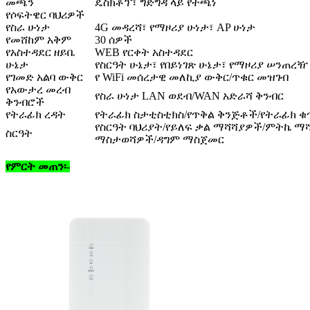
መጫን
ዴስክቶፕ፣ ግድግዳ ላይ የተጫነ
የሶፍትዌር ባህሪዎች
የስራ ሁነታ
4G መዳረሻ፣ የማዞሪያ ሁነታ፣ AP ሁነታ
የመሸከም አቅም
30 ሰዎች
የአስተዳደር ዘይቤ
WEB የርቀት አስተዳደር
ሁኔታ
የስርዓት ሁኔታ፣ የበይነገጽ ሁኔታ፣ የማዞሪያ ሠንጠረዥ
የገመድ አልባ ውቅር
የ WiFi መሰረታዊ መለኪያ ውቅር/ጥቁር መዝገብ
የአውታረ መረብ
የስራ ሁነታ LAN ወደብ/WAN አድራሻ ቅንብር
ቅንብሮች
የትራፊክ ረዳት
የትራፊክ ስታቲስቲክስ/የጥቅል ቅንጅቶች/የትራፊክ ቁ
የስርዓት ባህሪያት/የይለፍ ቃል ማሻሻያዎች/ምትኬ ማ
ስርዓት
ማስታወሻዎች/ዳግም ማስጀመር
የምርት መጠን፡-