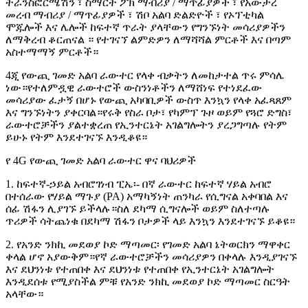
ትራንስፎርሜሽን ፣ ስማርት ፖክ ማብሪያ / ማጥፊያዎች ፣ የአውታረ
መረብ ማብሪያ / ማጥፊያዎች ፣ ሽቦ አልባ ድልድዮች ፣ የኦፕቲካል
ሞጁሎች እና ሌሎች ከፍተኛ ጥራት ያላቸውን የግንኙነት መሳሪያዎችን
ለማቅረብ ቆርጠናል ። የተገናኘ ልምድዎን ለማሻሻል ምርቶች እና በጣም
አስተማማኝ ምርቶች።
4ጂ የውጪ ገመድ አልባ ራውተር የላቀ ብቃትን ለመከታተል ጥሩ ምሳሌ
ነው።የተለምዷዊ ራውተሮች ውስንነቶችን ለማሸነፍ የተነደፈው
መሳሪያው ፈታኝ በሆኑ የውጪ አካባቢዎች ውስጥ እንኳን የላቀ አፈጻጸም
እና ግንኙነትን ያቀርባል።የሩቅ የስራ ቦታ፣ የካምፕ ጉዞ ወይም የጓሮ ድግስ፣
ራውተሮቻችን ያልተቋረጠ የኢንተርኔት አገልግሎትን ያረጋግጣሉ የትም
ይሁኑ የትም እንደተገናኙ እንዲቆዩ።
የ 4G የውጪ ገመድ አልባ ራውተር ዋና ባህሪዎች
1. ከፍተኛ-ኃይል አብሮገነብ ፒኤ፡- በኛ ራውተር ከፍተኛ ሃይል አብሮ
በተሰራው የሃይል ማጉያ (PA) አማካኝነት ጠንካራ የሲግናል አቀባበል እና
ሰፊ ሽፋን ሊያገኙ ይችላሉ።ስለ ደካማ ሲግናሎች ወይም ስለተጣሉ
ጥሪዎች ሳትጨነቁ በደካማ ሽፋን ቦታዎች ላይ እንኳን እንደተገናኙ ይቆዩ።
2. የአንድ ንክኪ መደወያ ኮድ ማጣመር፡ የገመድ አልባ ኔትወርክን ማዋቀር
ቀላል ሆኖ አያውቅም።የኛ ራውተሮቻችን መሳሪያዎን በቀላሉ እንዲያገናኙ
እና ደህንነቱ የተጠበቀ እና ደህንነቱ የተጠበቀ የኢንተርኔት አገልግሎት
እንዲደሰቱ የሚያስችል ምቹ የአንድ ንክኪ መደወያ ኮድ ማጣመር ስርዓት
አላቸው።