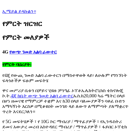
ኢሜይል ይላኩልን።
የምርት ዝርዝር
የምርት መለያዎች
4G
የውጭ ገመድ አልባ ራውተር
የምርት ባህሪያት:
የ4ጂ የውጪ ገመድ አልባ ራውተርን በማስተዋወቅ ላይ፡ ለሁሉም የግንኙነት
ፍላጎቶችዎ ፍፁም መፍትሄ
ዋና መሥሪያ ቤቱን በቻይና ሂዩዙ ቻንግፊ ኦፕቶኤሌክትሮኒክስ ቴክኖሎጂ
ኮ.ት.
4ጂ ከቤት ውጭ ገመድ አልባ ራውተር
ኤስ.ከ20,000 ካሬ ሜትር በላይ
በሆነ ዘመናዊ የማምረቻ ተቋም እና ከ30 በላይ ባለሙያዎችን ባቀፈ ቡድን
አማካኝነት እርስዎ በሚቆዩበት መንገድ ላይ ለውጥ ለማምጣት ያለማቋረጥ
ጥረት እናደርጋለን።
የ 5G መፍትሄዎች ፣ የ 10G ኮር ማብሪያ / ማጥፊያዎች ፣ የኢንዱስትሪ
ደመና አውታረ መረብ አስተዳደር ማብሪያ / ማጥፊያዎች ፣ ፋይበር ኦፕቲክ