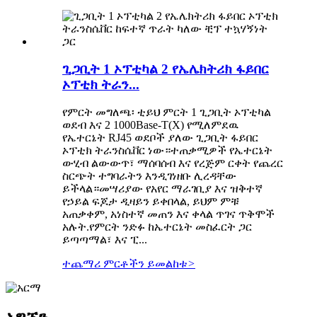
ጊጋቢት 1 ኦፕቲካል 2 የኤሌክትሪክ ፋይበር
ኦፕቲክ ትራን...
የምርት መግለጫ፡ ቲይህ ምርት 1 ጊጋቢት ኦፕቲካል
ወደብ እና 2 1000Base-T(X) የሚለምደዉ
የኤተርኔት RJ45 ወደቦች ያለው ጊጋቢት ፋይበር
ኦፕቲክ ትራንስሴቨር ነው።ተጠቃሚዎች የኤተርኔት
ውሂብ ልውውጥ፣ ማሰባሰብ እና የረጅም ርቀት የጨረር
ስርጭት ተግባራትን እንዲገነዘቡ ሊረዳቸው
ይችላል።መሣሪያው የአየር ማራገቢያ እና ዝቅተኛ
የኃይል ፍጆታ ዲዛይን ይቀበላል, ይህም ምቹ
አጠቃቀም, አነስተኛ መጠን እና ቀላል ጥገና ጥቅሞች
አሉት.የምርት ንድፉ ከኤተርኔት መስፈርት ጋር
ይጣጣማል፣ እና ፒ...
ተጨማሪ ምርቶችን ይመልከቱ
>