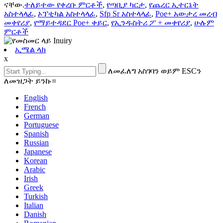
ናቸው.
ተለይተው የቀረቡ ምርቶች
,
የጣቢያ ካርታ
,
የጨረር ኢተርኔት
አስተላላፊ
,
ኦፕቲካል አስተላላፊ
,
Sfp Sr አስተላላፊ
,
Poe+ አውታረ መረብ
መቀየሪያ
,
የማይተዳደር Poe+ ቀይር
,
የኢንዱስትሪ ፖ + መቀየሪያ
,
ሁሉም
ምርቶች
ኢሜል ላክ
x
ለመፈለግ አስገባን ወይም ESCን
ለመዝጋት ይንኩ።
English
French
German
Portuguese
Spanish
Russian
Japanese
Korean
Arabic
Irish
Greek
Turkish
Italian
Danish