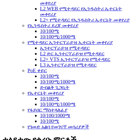
መቀየሪያ
L2 WEB የሚተዳደር የኢንዱስትሪ ኤተርኔት
መቀየሪያ
L2+ የሚተዳደር የኢንዱስትሪ ኤተርኔት መቀየሪያ
የኢንዱስትሪ ደረጃ መቀየሪያ
10/100ሚ
10/100ሚ/1000ሜ
የሚተዳደር ኢንተርፕራይዝ ኢተርኔት መቀየሪያ
ኢንተርፕራይዝ የሚተዳደር
L2 ድር ኢንተርፕራይዝ የሚተዳደር
L2+ VTS ኢንተርፕራይዝ የሚተዳደር
L3 ኢንተርፕራይዝ የሚተዳደር
PoE ቀይር
10/100ሚ
10/100ሚ/1000ሜ
ድብልቅ ጊጋቢት
የኤተርኔት መቀየሪያ
10/100ሚ
10/100ሚ/1000ሜ
የፋይበር ማስተላለፊያ
10/100/1000ሜ
10/100ሚ
የገመድ አልባ የመገናኛ መሳሪያዎች
ተለይተው የቀረቡ ምርቶች