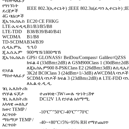
ማስተላለፊያ
የግንኙነት
IEEE 802.3(ኢተርኔት) ;IEEE 802.3u(ፈጣን ኢተርኔት) ;IE
ደረጃዎች
4G ባህሪዎች
ጂኤንኤስኤስ
EC20 CE FHKG
LTE-ኤፍዲዲ
B1/B3/B5/B8
LTE-TDD
B38/B39/B40/B41
WCDMA
B1/B8
TD-SCDMA
B34/B39
ሲዲኤምኤ
ዓ.ዓ.0
ጂ.ኤስ.ኤም
900ሜኸ/1800ሜኸ
ጂኤንኤስኤስ
GPS፣ GLONASS፣ BeiDou/Compass፣ Galileo፣QZSS
ክፍል 4 (33dBm±2dB) ለ GSM900Class 1 (30dBm±2dB
ለጂኤስኤም900 8-PSKClass E2 (26dBm±3dB) ለሲዲኤስ1
የኃይል
3K2d BC0Class 3 (24dBm+1/-3dB) ለWCDMA ባንዶች 
ማስተላለፊያ
SCDMA ባንዶች ክፍል 3 (23dBm±2dB) ለ LTE-FDD ባን
ለኤል.ቲ.ዲ.ዲ.
ገቢ ኤሌክትሪክ
የሃይል ፍጆታ
ተጠባባቂ<3W፣ሙሉ ጭነት≤8ዋ
ገቢ ኤሌክትሪክ
DC12V 1A የኃይል አስማሚ.
አካላዊ መለኪያ
ክወና TEMP /
-10℃～50℃/-40℃～70℃
እርጥበት
ማከማቻ TEMP /
-40~+80°C፤5%~95% RH የማይጨበጥ
እርጥበት