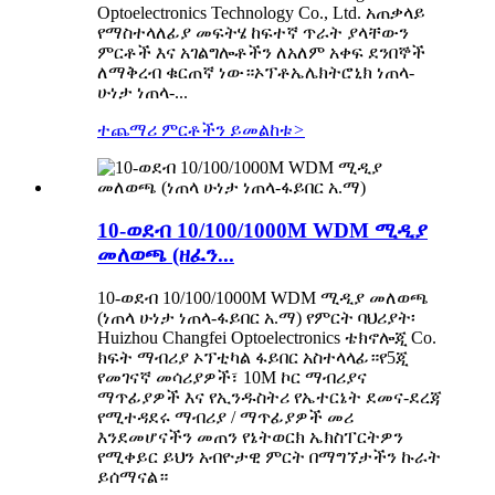
Optoelectronics Technology Co., Ltd. አጠቃላይ
የማስተላለፊያ መፍትሄ ከፍተኛ ጥራት ያላቸውን
ምርቶች እና አገልግሎቶችን ለአለም አቀፍ ደንበኞች
ለማቅረብ ቁርጠኛ ነው።ኦፕቶኤሌክትሮኒክ ነጠላ-
ሁነታ ነጠላ-...
ተጨማሪ ምርቶችን ይመልከቱ
>
10-ወደብ 10/100/1000M WDM ሚዲያ
መለወጫ (ዘፈን...
10-ወደብ 10/100/1000M WDM ሚዲያ መለወጫ
(ነጠላ ሁነታ ነጠላ-ፋይበር አ.ማ) የምርት ባህሪያት፡
Huizhou Changfei Optoelectronics ቴክኖሎጂ Co.
ክፍት ማብሪያ ኦፕቲካል ፋይበር አስተላላፊ።የ5ጂ
የመገናኛ መሳሪያዎች፣ 10M ኮር ማብሪያና
ማጥፊያዎች እና የኢንዱስትሪ የኤተርኔት ደመና-ደረጃ
የሚተዳደሩ ማብሪያ / ማጥፊያዎች መሪ
እንደመሆናችን መጠን የኔትወርክ ኤክስፐርትዎን
የሚቀይር ይህን አብዮታዊ ምርት በማግኘታችን ኩራት
ይሰማናል።