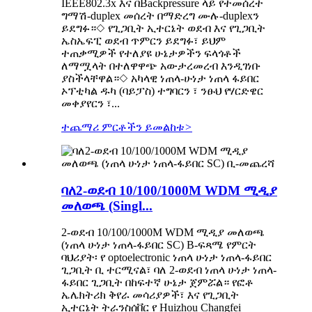
IEEE802.3x እና በBackpressure ላይ የተመሰረተ
ግማሽ-duplex መሰረት በማድረግ ሙሉ-duplexን
ይደግፉ።◇ የጊጋቢት ኢተርኔት ወደብ እና የጊጋቢት
ኤስኤፍፒ ወደብ ጥምርን ይደግፉ፣ ይህም
ተጠቃሚዎች የተለያዩ ሁኔታዎችን ፍላጎቶች
ለማሟላት በተለዋዋጭ አውታረመረብ እንዲገነቡ
ያስችላቸዋል።◇ አካላዊ ነጠላ-ሁነታ ነጠላ ፋይበር
ኦፕቲካል ዱካ (ባይፓስ) ተግባርን ፣ ንፁህ የሃርድዌር
መቀያየርን ፣...
ተጨማሪ ምርቶችን ይመልከቱ
>
ባለ2-ወደብ 10/100/1000M WDM ሚዲያ
መለወጫ (Singl...
2-ወደብ 10/100/1000M WDM ሚዲያ መለወጫ
(ነጠላ ሁነታ ነጠላ-ፋይበር SC) B-ፍጻሜ የምርት
ባህሪያት፡ የ optoelectronic ነጠላ ሁነታ ነጠላ-ፋይበር
ጊጋቢት ቢ ተርሚናል፣ ባለ 2-ወደብ ነጠላ ሁነታ ነጠላ-
ፋይበር ጊጋቢት በከፍተኛ ሁኔታ ጀምሯል። የፎቶ
ኤሌክትሪክ ቅየራ መሳሪያዎች፣ እና የጊጋቢት
ኢተርኔት ትራንስሰቨር የ Huizhou Changfei