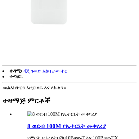
ቀዳሚ፡
4ጂ ገመድ አልባ ራውተር
ቀጣይ፡-
መልእክትህን እዚህ ጻፍ እና ላኩልን።
ተዛማጅ ምርቶች
8 ወደብ 100M የኤተርኔት መቀየሪያ
የምርት ባህሪያት፡ Øበ10Base-T እና 100Base-TX