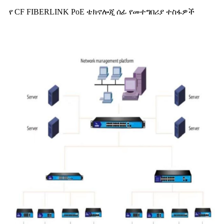
የ CF FIBERLINK PoE ቴክኖሎጂ ሰፊ የመተግበሪያ ተስፋዎች