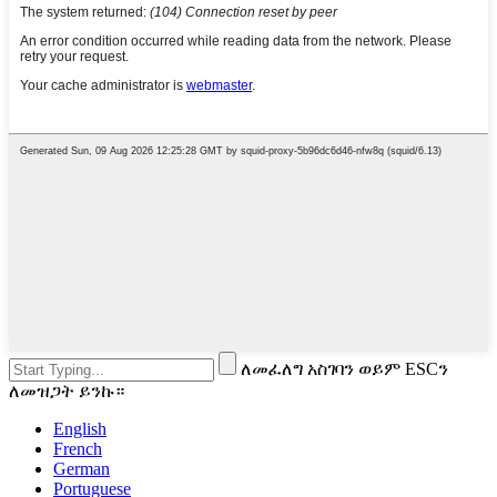
ለመፈለግ አስገባን ወይም ESCን
ለመዝጋት ይንኩ።
English
French
German
Portuguese