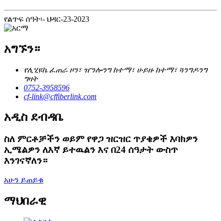
የልጥፍ ሰዓት፡- ህዳር-23-2023
አግኙን።
የሊሂዩኬ ፈጠራ ዞን፣ ዠንሎንግ ከተማ፣ ሁይዙ ከተማ፣ ጓንግዶንግ
ግዛት
0752-3958596
cf-link@cffiberlink.com
አዲስ ደብዳቤ
ስለ ምርቶቻችን ወይም የዋጋ ዝርዝር ጥያቄዎች እባክዎን
ኢሜልዎን ለእኛ ይተዉልን እና በ24 ሰዓታት ውስጥ
እንገናኛለን።
አሁን ይጠይቁ
ማህበራዊ