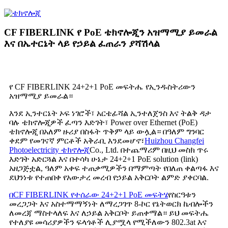
CF FIBERLINK የ PoE ቴክኖሎጂን አዝማሚያ ይመራል
እና በኤተርኔት ላይ የኃይል ፈጠራን ያሻሽላል
የ CF FIBERLINK 24+2+1 PoE መፍትሔ የኢንዱስትሪውን
አዝማሚያ ይመራል።
እንደ ኢንተርኔት ኦፍ ነገሮች፣ አርቴፊሻል ኢንተለጀንስ እና ትልቅ ዳታ
ባሉ ቴክኖሎጂዎች ፈጣን እድገት፣ Power over Ethernet (PoE)
ቴክኖሎጂ በአለም ዙሪያ በስፋት ጥቅም ላይ ውሏል። በዓለም ግንባር
ቀደም የመገናኛ ምርቶች አቅራቢ እንደመሆኖ፣
Huizhou Changfei
Photoelectricity ቴክኖሎጂ
Co., Ltd. በተጨማሪም በዚህ መስክ ጥሩ
እድገት አድርጓል እና በተሳካ ሁኔታ 24+2+1 PoE solution (link)
አዘጋጅቷል, ዓለም አቀፍ ተጠቃሚዎችን በማምጣት የበለጠ ቀልጣፋ እና
ደህንነቱ የተጠበቀ የአውታረ መረብ የኃይል አቅርቦት ልምድ ያቀርባል.
በCF FIBERLINK የተሰራው 24+2+1 PoE መፍትሄ
የስርዓቱን
መረጋጋት እና አስተማማኝነት ለማረጋገጥ 8-ኮር የኔትወርክ ኬብሎችን
ለመረጃ ማስተላለፍ እና ለኃይል አቅርቦት ይጠቀማል። ይህ መፍትሔ
የተለያዩ መሳሪያዎችን ፍላጎቶች ሊያሟላ የሚችለውን 802.3at እና