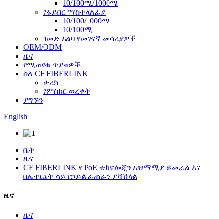
10/100ሚ/1000ሜ
የፋይበር ማስተላለፊያ
10/100/1000ሜ
10/100ሚ
ገመድ አልባ የመገናኛ መሳሪያዎች
OEM/ODM
ዜና
የሚጠየቁ ጥያቄዎች
ስለ CF FIBERLINK
ታሪክ
የምስክር ወረቀት
ያግኙን
English
ቤት
ዜና
CF FIBERLINK የ PoE ቴክኖሎጂን አዝማሚያ ይመራል እና
በኤተርኔት ላይ የኃይል ፈጠራን ያሻሽላል
ዜና
ዜና