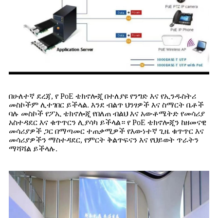
በሁለተኛ ደረጃ, የ PoE ቴክኖሎጂ በተለያዩ የንግድ እና የኢንዱስትሪ
መስኮችም ሊተገበር ይችላል. እንደ ብልጥ ህንፃዎች እና ስማርት ቤቶች
ባሉ መስኮች የፖኢ ቴክኖሎጂ የበለጠ ብልህ እና አውቶሜትድ የመሳሪያ
አስተዳደር እና ቁጥጥርን ሊያሳካ ይችላል። የ PoE ቴክኖሎጂን ከዘመናዊ
መሳሪያዎች ጋር በማጣመር ተጠቃሚዎች የእውነተኛ ጊዜ ቁጥጥር እና
መሳሪያዎችን ማስተዳደር, የምርት ቅልጥፍናን እና የህይወት ጥራትን
ማሻሻል ይችላሉ.