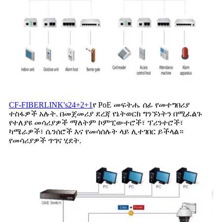
CF-FIBERLINK's24+2+1
የ PoE መፍትሔ ሰፊ የመተግበሪያ
ተስፋዎች አሉት. በመጀመሪያ ደረጃ የኔትወርክ ግንኙነትን በሚፈልጉ
የተለያዩ መሳሪያዎች ማለትም ኮምፒውተሮች፣ ፕሪንተሮች፣
ካሜራዎች፣ ሴንሰሮች እና የመሳሰሉት ላይ ሊተገበር ይችላል።
የመሳሪያዎች ጥገና ሂደት.