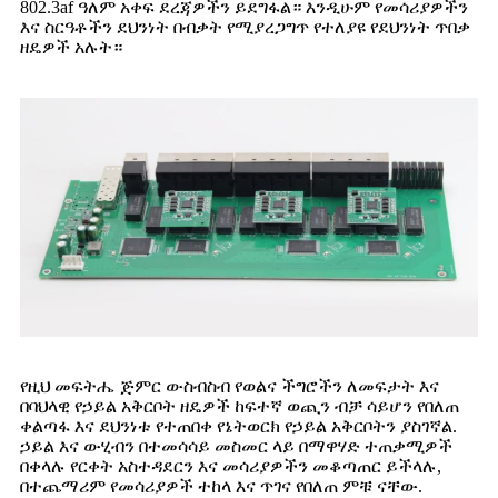
802.3af ዓለም አቀፍ ደረጃዎችን ይደግፋል። እንዲሁም የመሳሪያዎችን
እና ስርዓቶችን ደህንነት በብቃት የሚያረጋግጥ የተለያዩ የደህንነት ጥበቃ
ዘዴዎች አሉት።
የዚህ መፍትሔ ጅምር ውስብስብ የወልና ችግሮችን ለመፍታት እና
በባህላዊ የኃይል አቅርቦት ዘዴዎች ከፍተኛ ወጪን ብቻ ሳይሆን የበለጠ
ቀልጣፋ እና ደህንነቱ የተጠበቀ የኔትወርክ የኃይል አቅርቦትን ያስገኛል.
ኃይል እና ውሂብን በተመሳሳይ መስመር ላይ በማዋሃድ ተጠቃሚዎች
በቀላሉ የርቀት አስተዳደርን እና መሳሪያዎችን መቆጣጠር ይችላሉ,
በተጨማሪም የመሳሪያዎች ተከላ እና ጥገና የበለጠ ምቹ ናቸው.