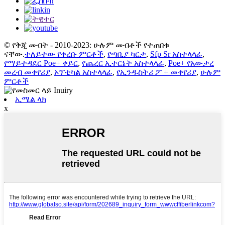
© የቅጂ መብት - 2010-2023: ሁሉም መብቶች የተጠበቁ
ናቸው.
ተለይተው የቀረቡ ምርቶች
,
የጣቢያ ካርታ
,
Sfp Sr አስተላላፊ
,
የማይተዳደር Poe+ ቀይር
,
የጨረር ኢተርኔት አስተላላፊ
,
Poe+ የአውታረ
መረብ መቀየሪያ
,
ኦፕቲካል አስተላላፊ
,
የኢንዱስትሪ ፖ + መቀየሪያ
,
ሁሉም
ምርቶች
ኢሜል ላክ
x