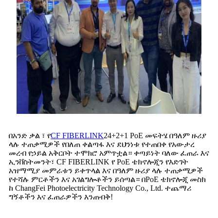
በአንድ ቃል ፣ የ
CF FIBERLINK
24+2+1 PoE መፍትሄ በዓለም ዙሪያ
ላሉ ተጠቃሚዎች የበለጠ ቀልጣፋ እና ደህንነቱ የተጠበቀ የአውታረ
መረብ የኃይል አቅርቦት ተሞክሮ አምጥቷል። ቀጣይነት ባለው ፈጠራ እና
ኢንቨስትመንት፣ CF FIBERLINK የ PoE ቴክኖሎጂን የእድገት
አዝማሚያ መምራቱን ይቀጥላል እና በዓለም ዙሪያ ላሉ ተጠቃሚዎች
የተሻሉ ምርቶችን እና አገልግሎቶችን ይሰጣል። በPoE ቴክኖሎጂ መስክ
ከ ChangFei Photoelectricity Technology Co., Ltd. ተጨማሪ
ግኝቶችን እና ፈጠራዎችን እንጠብቅ!