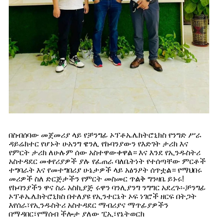
በስብሰባው መጀመሪያ ላይ የቻንግፊ ኦፕቶኤሌክትሮኒክስ የንግድ ሥራ
ዳይሬክተር የሆኑት ሁአንግ ዌንሊ የኩባንያውን የእድገት ታሪክ እና
የምርት ታሪክ ለሁሉም ሰው አስተዋውቀዋል። እና እንደ የኢንዱስትሪ
አስተዳደር መቀየሪያዎች ያሉ የፈጠራ ባለቤትነት የተሰጣቸው ምርቶች
ተግባራት እና የመተግበሪያ ሁኔታዎች ላይ አፅንዖት ሰጥቷል። የማህበሩ
መሪዎች ስለ ድርጅታችን የምርት መስመር ጥልቅ ግንዛቤ ይኑሩ!
የኩባንያችን ዋና ስራ አስኪያጅ ሩዋን ባንሊያንግ ንግግር አደረጉ፡-ቻንግፊ
ኦፕቶኤሌክትሮኒክስ በተለያዩ የኢንተርኔት ኦፍ ነገሮች ዘርፍ በትጋት
እየሰራ፣የኢንዱስትሪ አስተዳደር ማብሪያና ማጥፊያዎችን
በማዳበር፣የማሰብ ችሎታ ያለው ፒኢ፣የኔትወርክ