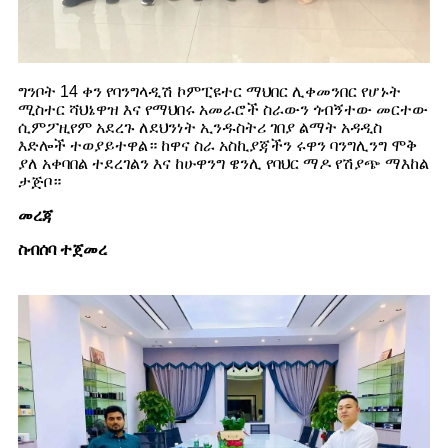
ግንቦት 14 ቀን የባንግላዲሽ ኮምፒዩተር ማህበር ሊቀመንበር የሆኑት
ሚስተር ሻህኔዋዝ እና የማህበሩ አመራሮች ስራውን ጎብኝተው መርተው
ሲምፖዚየም አደረጉ ለደህንነት ኢንዱስትሪ ገበያ ልማት አዳዲስ
እድሎች ተወያይተዋል። ከዋና ስራ አስኪያጃችን ሩዋን ባንግሊንግ ሞቅ
ያለ አቀባበል ተደረገልን እና ከሁዋንግ ዌንሊ የባህር ማዶ የሽያጭ ማእከል
ታጅቦ።
መረጃ
ስብሰባ ተጀመረ