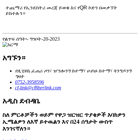
ተጨማሪ የኢንደስትሪ መረጃ ይወቁ እና የQR ኮድን በመቃኘት
ይከተሉን።
የልጥፍ ሰዓት፡- ግንቦት-20-2023
አግኙን።
የሊሂዩኬ ፈጠራ ዞን፣ ዠንሎንግ ከተማ፣ ሁይዙ ከተማ፣ ጓንግዶንግ
ግዛት
0752-3958596
cf-link@cffiberlink.com
አዲስ ደብዳቤ
ስለ ምርቶቻችን ወይም የዋጋ ዝርዝር ጥያቄዎች እባክዎን
ኢሜልዎን ለእኛ ይተዉልን እና በ24 ሰዓታት ውስጥ
እንገናኛለን።