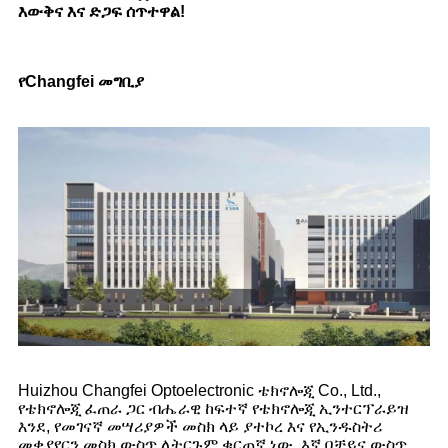
እውቅና እና ድጋፍ ሰጥተዋል!
የChangfei መግቢያ
Huizhou Changfei Optoelectronic ቴክኖሎጂ Co., Ltd.,
የቴክኖሎጂ ፈጠራ ጋር ብሔራዊ ከፍተኛ የቴክኖሎጂ ኢንተርፕራይዝ
እንደ, የመገናኛ መሣሪያዎች መስክ ላይ ያተኮረ እና የኢንዱስትሪ
መቀያየርን መስክ ውስጥ ለትርጉም ቁርጠኛ ነው. እኛ በቻይና ውስጥ