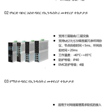
02 የካርድ ባቡር አስተዳደር የኢንዱስትሪ መቀየሪያ ተከታታይ
03 የማይተዳደር የኢንዱስትሪ መቀየሪያ ተከታታይ