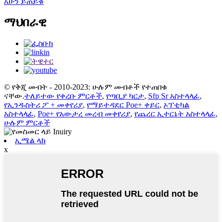
አሁን ይጠይቁ
ማህበራዊ
© የቅጂ መብት - 2010-2023: ሁሉም መብቶች የተጠበቁ
ናቸው.
ተለይተው የቀረቡ ምርቶች
,
የጣቢያ ካርታ
,
Sfp Sr አስተላላፊ
,
የኢንዱስትሪ ፖ + መቀየሪያ
,
የማይተዳደር Poe+ ቀይር
,
ኦፕቲካል
አስተላላፊ
,
Poe+ የአውታረ መረብ መቀየሪያ
,
የጨረር ኢተርኔት አስተላላፊ
,
ሁሉም ምርቶች
ኢሜል ላክ
x