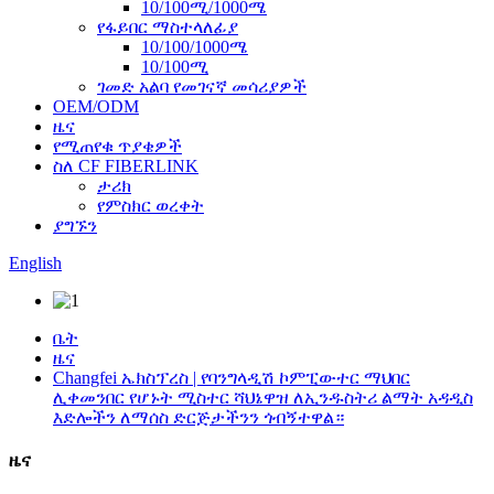
10/100ሚ/1000ሜ
የፋይበር ማስተላለፊያ
10/100/1000ሜ
10/100ሚ
ገመድ አልባ የመገናኛ መሳሪያዎች
OEM/ODM
ዜና
የሚጠየቁ ጥያቄዎች
ስለ CF FIBERLINK
ታሪክ
የምስክር ወረቀት
ያግኙን
English
ቤት
ዜና
Changfei ኤክስፕረስ | የባንግላዲሽ ኮምፒውተር ማህበር
ሊቀመንበር የሆኑት ሚስተር ሻህኔዋዝ ለኢንዱስትሪ ልማት አዳዲስ
እድሎችን ለማሰስ ድርጅታችንን ጎብኝተዋል።
ዜና