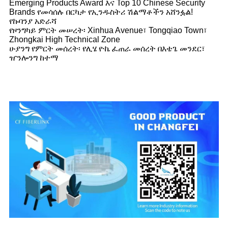
Emerging Products Award እና Top 10 Chinese Security
Brands የመሳሰሉ በርካታ የኢንዱስትሪ ሽልማቶችን አሸንፏል!
የኩባንያ አድራሻ
የዞንግካይ ምርት መሠረት፡ Xinhua Avenue፣ Tongqiao Town፣
Zhongkai High Technical Zone
ሁያንግ የምርት መሰረት፡ የሊሄ ዮኬ ፈጠራ መሰረት በእቴጌ መንደር፣
ዠንሎንግ ከተማ