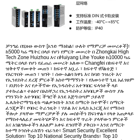
ቻንግፊ በሂዙዙ ውስጥ [አንድ ማዕከል፣ ሁለት የማምረቻ መሠረቶች]፣
ከ5000 ካሬ ሜትር በላይ የሆነ የምርት መሠረት በ Zhongkai High
Tech Zone Huizhou እና በHuiyang Lihe Youke ከ10000 ካሬ
ሜትር በላይ የሆነ የፈጠራ መሠረት አለው። Changfei በከፍተኛ እና
ዝቅተኛ የሙቀት መጠን ፣ ከፍተኛ አቧራ ፣ ከፍተኛ የቮልቴጅ ፣
የእርጥበት መጠን ፣ ዝገት ፣ ሰው-አልባ ክዋኔ እና ከባድ ንዝረት እና
የኢንደስትሪ ደረጃ ምርቶች አስተማማኝነት ፣ የእውነተኛ ጊዜ አፈፃፀም
፣ ደህንነት እና የታችኛው የኢንዱስትሪ አተገባበር ፍላጎቶች ላይ
ያተኩራል። ተፅዕኖ በአስቸጋሪ የኢንዱስትሪ አካባቢዎች ውስጥ ያሉ
የግንኙነት አተገባበር ችግሮች እንደ እጅግ በጣም ኃይለኛ
ኤሌክትሮማግኔቲክ ጣልቃገብነት እንደ ስማርት ከተሞች፣ ስማርት
ፈንጂዎች፣ የባቡር ትራንዚት ፣ ሃይል እና አዲስ ኢነርጂ እና የማሰብ
ችሎታ ያላቸው ማምረቻዎች ያሉ መስኮችን ሸፍነዋል። የላቀ አጠቃላይ
የማስተላለፊያ መፍትሄዎችን እና ከፍተኛ ጥራት ያላቸውን ምርቶች
እና አገልግሎቶችን ለአለም አቀፍ ደንበኞች ያቅርቡ። እንደ ስማርት
ከተማ ኮንስትራክሽን ብራንድ፣ Smart Security Excellent
Solution፣ Top 10 National Security Brands፣ Top 10