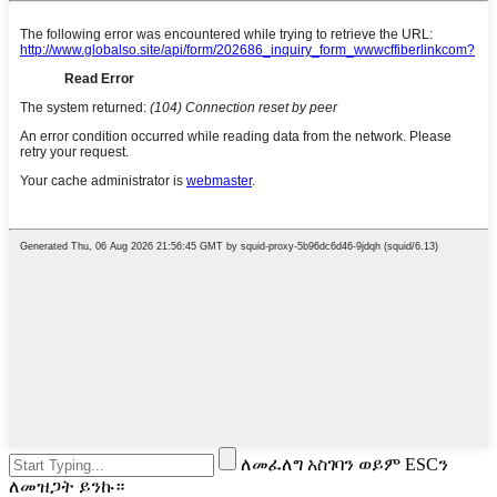
ለመፈለግ አስገባን ወይም ESCን
ለመዝጋት ይንኩ።