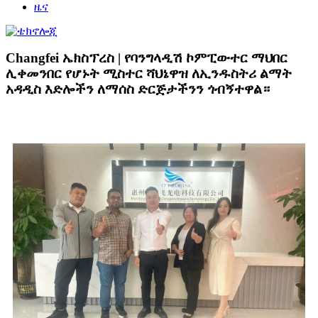
ዜና
Changfei ኤክስፕረስ | የባንግላዲሽ ኮምፒውተር ማህበር
ሊቀመንበር የሆኑት ሚስተር ሻህኔዋዝ ለኢንዱስትሪ ልማት
አዳዲስ እድሎችን ለማሰስ ድርጅታችንን ጎብኝተዋል።