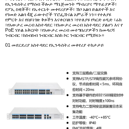
የኢንዱስትሪ የማሰብ ችሎታ ማኔጅመንት ማብሪያና ማጥፊያዎች፣
የፖኢ ስዊቾች፣ የኤተርኔት መቀየሪያዎች፣ ሽቦ አልባ ድልድዮች እና
የገመድ አልባ 4ጂ ራውተሮች ፕሮፌሽናል አምራች ነን። የተለያዩ
የምርት እና የበይነገጽ ቅጾችን እናቀርባለን ፣የተለያዩ የካርድ ሀዲድ ፣ሬክ
፣የአውታረ መረብ አስተዳደር ፣የአውታረ መረብ አስተዳደር ያልሆነ እና የ
PoE ሃይል አቅርቦት ፣የአውታረ መረብ መተግበሪያዎችን ከመዳረሻ
ንብርብር ፣ከስብስብ ንብርብር እስከ ኮር ንብርብር የሚሸፍኑ።
01 መደርደሪያ አስተዳደር የኢንዱስትሪ መቀየሪያ ተከታታይ